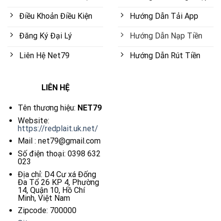
Điều Khoản Điều Kiện
Hướng Dẫn Tải App
Đăng Ký Đại Lý
Hướng Dẫn Nạp Tiền
Liên Hệ Net79
Hướng Dẫn Rút Tiền
LIÊN HỆ
Tên thương hiệu:
NET79
Website:
https://redplait.uk.net/
Mail :
net79@gmail.com
Số điện thoại: 0398 632
023
Địa chỉ: D4 Cư xá Đống
Đa Tổ 26 KP 4, Phường
14, Quận 10, Hồ Chí
Minh, Việt Nam
Zipcode: 700000