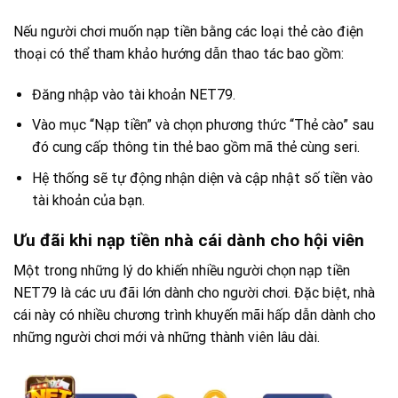
Nếu người chơi muốn nạp tiền bằng các loại thẻ cào điện
thoại có thể tham khảo hướng dẫn thao tác bao gồm:
Đăng nhập vào tài khoản NET79.
Vào mục “Nạp tiền” và chọn phương thức “Thẻ cào” sau
đó cung cấp thông tin thẻ bao gồm mã thẻ cùng seri.
Hệ thống sẽ tự động nhận diện và cập nhật số tiền vào
tài khoản của bạn.
Ưu đãi khi nạp tiền nhà cái dành cho hội viên
Một trong những lý do khiến nhiều người chọn nạp tiền
NET79 là các ưu đãi lớn dành cho người chơi. Đặc biệt, nhà
cái này có nhiều chương trình khuyến mãi hấp dẫn dành cho
những người chơi mới và những thành viên lâu dài.