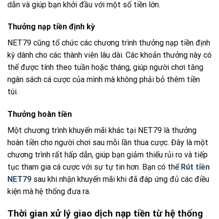
dẫn và giúp bạn khởi đầu với một số tiền lớn.
Thưởng nạp tiền định kỳ
NET79 cũng tổ chức các chương trình thưởng nạp tiền định
kỳ dành cho các thành viên lâu dài. Các khoản thưởng này có
thể được tính theo tuần hoặc tháng, giúp người chơi tăng
ngân sách cá cược của mình mà không phải bỏ thêm tiền
túi.
Thưởng hoàn tiền
Một chương trình khuyến mãi khác tại NET79 là thưởng
hoàn tiền cho người chơi sau mỗi lần thua cược. Đây là một
chương trình rất hấp dẫn, giúp bạn giảm thiểu rủi ro và tiếp
tục tham gia cá cược với sự tự tin hơn. Bạn có thể
Rút tiền
NET79
sau khi nhận khuyến mãi khi đã đáp ứng đủ các điều
kiện mà hệ thống đưa ra.
Thời gian xử lý giao dịch nạp tiền từ hệ thống