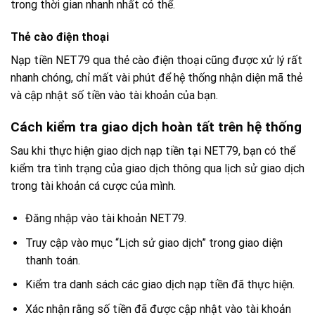
trong thời gian nhanh nhất có thể.
Thẻ cào điện thoại
Nạp tiền NET79 qua thẻ cào điện thoại cũng được xử lý rất
nhanh chóng, chỉ mất vài phút để hệ thống nhận diện mã thẻ
và cập nhật số tiền vào tài khoản của bạn.
Cách kiểm tra giao dịch hoàn tất trên hệ thống
Sau khi thực hiện giao dịch nạp tiền tại NET79, bạn có thể
kiểm tra tình trạng của giao dịch thông qua lịch sử giao dịch
trong tài khoản cá cược của mình.
Đăng nhập vào tài khoản NET79.
Truy cập vào mục “Lịch sử giao dịch” trong giao diện
thanh toán.
Kiểm tra danh sách các giao dịch nạp tiền đã thực hiện.
Xác nhận rằng số tiền đã được cập nhật vào tài khoản