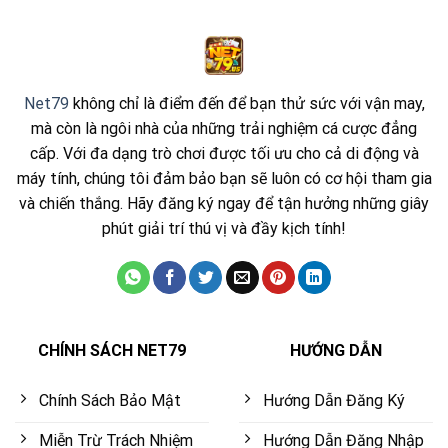
Net79
không chỉ là điểm đến để bạn thử sức với vận may,
mà còn là ngôi nhà của những trải nghiệm cá cược đẳng
cấp. Với đa dạng trò chơi được tối ưu cho cả di động và
máy tính, chúng tôi đảm bảo bạn sẽ luôn có cơ hội tham gia
và chiến thắng. Hãy đăng ký ngay để tận hưởng những giây
phút giải trí thú vị và đầy kịch tính!
CHÍNH SÁCH NET79
HƯỚNG DẪN
Chính Sách Bảo Mật
Hướng Dẫn Đăng Ký
Miễn Trừ Trách Nhiệm
Hướng Dẫn Đăng Nhập