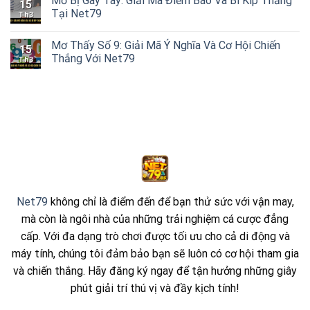
Mơ Bị Gãy Tay: Giải Mã Điềm Báo Và Bí Kíp Thắng
15
Tại Net79
Th3
Mơ Thấy Số 9: Giải Mã Ý Nghĩa Và Cơ Hội Chiến
15
Thắng Với Net79
Th3
Net79
không chỉ là điểm đến để bạn thử sức với vận may,
mà còn là ngôi nhà của những trải nghiệm cá cược đẳng
cấp. Với đa dạng trò chơi được tối ưu cho cả di động và
máy tính, chúng tôi đảm bảo bạn sẽ luôn có cơ hội tham gia
và chiến thắng. Hãy đăng ký ngay để tận hưởng những giây
phút giải trí thú vị và đầy kịch tính!