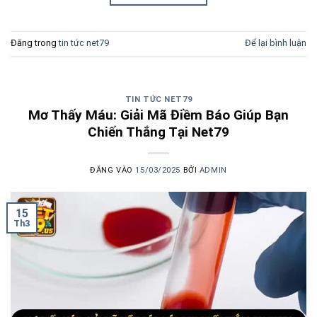
Đăng trong
tin tức net79
Để lại bình luận
TIN TỨC NET79
Mơ Thấy Máu: Giải Mã Điềm Báo Giúp Bạn
Chiến Thắng Tại Net79
ĐĂNG VÀO
15/03/2025
BỞI
ADMIN
15
Th3