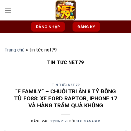
Bỏ
qua
nội
dung
ĐĂNG NHẬP
ĐĂNG KÝ
Trang chủ
»
tin tức net79
TIN TỨC NET79
TIN TỨC NET79
“F FAMILY” – CHUỖI TRI ÂN 8 TỶ ĐỒNG
TỪ FO88: XE FORD RAPTOR, IPHONE 17
VÀ HÀNG TRĂM QUÀ KHỦNG
ĐĂNG VÀO
09/03/2026
BỞI
SEO MANAGER