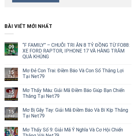
BÀI VIẾT MỚI NHẤT
“F FAMILY” – CHUỖI TRI ÂN 8 TỶ ĐỒNG TỪ FO88:
09
XE FORD RAPTOR, IPHONE 17 VÀ HÀNG TRĂM
Th3
QUÀ KHỦNG
Mơ Đẻ Con Trai: Điềm Báo Và Con Số Thắng Lợi
15
Tại Net79
Th3
Mơ Thấy Máu: Giải Mã Điềm Báo Giúp Bạn Chiến
15
Thắng Tại Net79
Th3
Mơ Bị Gãy Tay: Giải Mã Điềm Báo Và Bí Kíp Thắng
15
Tại Net79
Th3
Mơ Thấy Số 9: Giải Mã Ý Nghĩa Và Cơ Hội Chiến
15
Thắng Với Net79