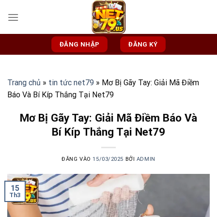
Bỏ
qua
nội
dung
ĐĂNG NHẬP
ĐĂNG KÝ
Trang chủ
»
tin tức net79
»
Mơ Bị Gãy Tay: Giải Mã Điềm
Báo Và Bí Kíp Thắng Tại Net79
Mơ Bị Gãy Tay: Giải Mã Điềm Báo Và
Bí Kíp Thắng Tại Net79
ĐĂNG VÀO
15/03/2025
BỞI
ADMIN
15
Th3