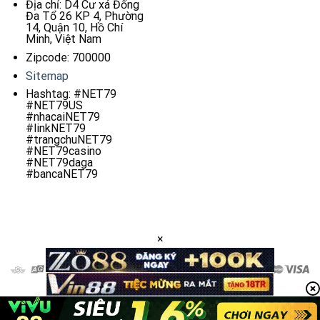
Địa chỉ: D4 Cư xá Đống
Đa Tổ 26 KP 4, Phường
14, Quận 10, Hồ Chí
Minh, Việt Nam
Zipcode: 700000
Sitemap
Hashtag: #NET79
#NET79US
#nhacaiNET79
#linkNET79
#trangchuNET79
#NET79casino
#NET79daga
#bancaNET79
×
Copyright 2026 © redplait.uk.net TRANG CHỦ CHÍNH THỨC