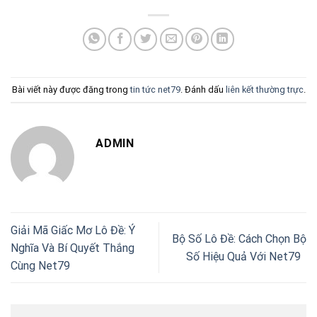
Bài viết này được đăng trong
tin tức net79
. Đánh dấu
liên kết thường trực
.
ADMIN
Giải Mã Giấc Mơ Lô Đề: Ý
Bộ Số Lô Đề: Cách Chọn Bộ
Nghĩa Và Bí Quyết Thắng
Số Hiệu Quả Với Net79
Cùng Net79