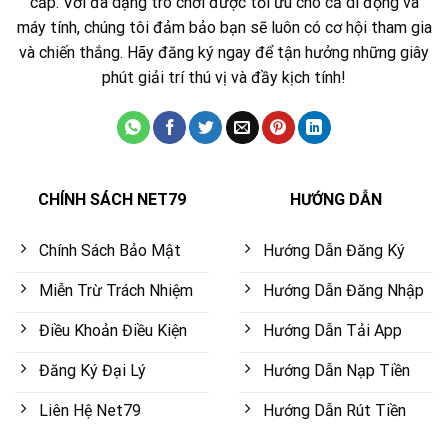
cấp. Với đa dạng trò chơi được tối ưu cho cả di động và
máy tính, chúng tôi đảm bảo bạn sẽ luôn có cơ hội tham gia
và chiến thắng. Hãy đăng ký ngay để tận hưởng những giây
phút giải trí thú vị và đầy kịch tính!
CHÍNH SÁCH NET79
HƯỚNG DẪN
Chính Sách Bảo Mật
Hướng Dẫn Đăng Ký
Miễn Trừ Trách Nhiệm
Hướng Dẫn Đăng Nhập
Điều Khoản Điều Kiện
Hướng Dẫn Tải App
Đăng Ký Đại Lý
Hướng Dẫn Nạp Tiền
Liên Hệ Net79
Hướng Dẫn Rút Tiền