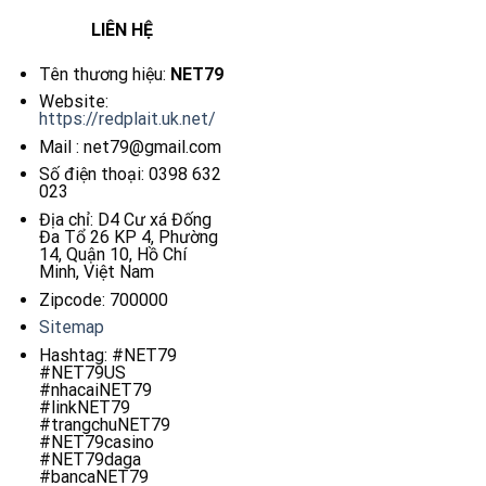
LIÊN HỆ
Tên thương hiệu:
NET79
Website:
https://redplait.uk.net/
Mail :
net79@gmail.com
Số điện thoại: 0398 632
023
Địa chỉ: D4 Cư xá Đống
Đa Tổ 26 KP 4, Phường
14, Quận 10, Hồ Chí
Minh, Việt Nam
Zipcode: 700000
Sitemap
Hashtag: #NET79
#NET79US
#nhacaiNET79
#linkNET79
#trangchuNET79
#NET79casino
#NET79daga
#bancaNET79