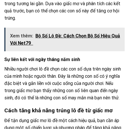
trong tương lai gần. Dựa vào giấc mơ và phân tích các kết
quả trước, bạn có thể chọn các con số này để tăng cơ hội
trúng.
Xem thêm:
Bộ Số Lô Đề: Cách Chọn Bộ Số Hiệu Quả
Với Net79
Sự liên kết với ngày tháng năm sinh
Nhiều người chơi lô đề chọn các con số dựa trên ngày sinh
của mình hoặc người thân. Đây là những con số có ý nghĩa
đặc biệt và gắn liền với cuộc sống của người chơi. Nếu
trong giấc mơ bạn thấy những con số liên quan đến ngày
sinh, đó có thể là những con số may mắn mà bạn nên thử.
Cách tăng khả năng trúng lô đề từ giấc mơ
Để tận dụng giấc mơ lô đề một cách hiệu quả, bạn cần áp
dụng một số chiến lược và phương pháp để tăng khả năng