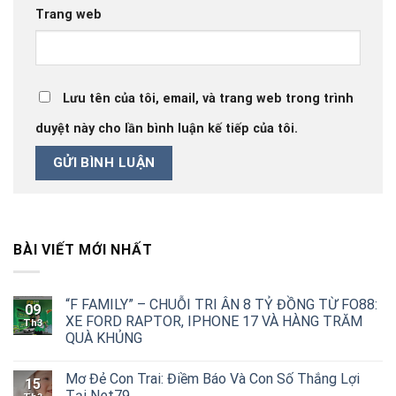
Trang web
Lưu tên của tôi, email, và trang web trong trình
duyệt này cho lần bình luận kế tiếp của tôi.
BÀI VIẾT MỚI NHẤT
“F FAMILY” – CHUỖI TRI ÂN 8 TỶ ĐỒNG TỪ FO88:
09
XE FORD RAPTOR, IPHONE 17 VÀ HÀNG TRĂM
Th3
QUÀ KHỦNG
Mơ Đẻ Con Trai: Điềm Báo Và Con Số Thắng Lợi
15
Tại Net79