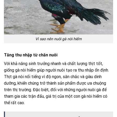
Vì sao nên nuôi gà nòi hiếm
Tăng thu nhập từ chăn nuôi
Với khả năng sinh trưởng nhanh và chất lượng thịt tốt,
giống gà nòi hiếm giúp người nuôi tạo ra thu nhập ổn định.
Thịt gà nòi nổi tiếng vì độ ngon, săn chắc và giàu dinh
dưỡng, khiến chúng trở thành sản phẩm được ưa chuộng
trên thị trường. Đặc biệt, đối với những người nuôi gà để
tham gia các trận đấu, giá trị của một con gà nòi hiếm có
thể rất cao.