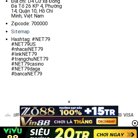
Địa chỉ: D4 Cư xá Đống
Đa Tổ 26 KP 4, Phường
14, Quận 10, Hồ Chí
Minh, Việt Nam
Zipcode: 700000
Sitemap
Hashtag: #NET79
#NET79US
#nhacaiNET79
#linkNET79
#trangchuNET79
#NET79casino
#NET79daga
#bancaNET79
×
Copyright 2026 © redplait.uk.net TRANG CHỦ CHÍNH THỨC